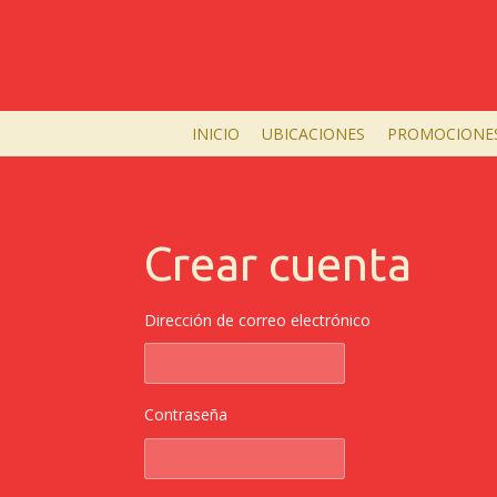
Ir
al
contenido
principal
INICIO
UBICACIONES
PROMOCIONE
Crear cuenta
Dirección de correo electrónico
Contraseña