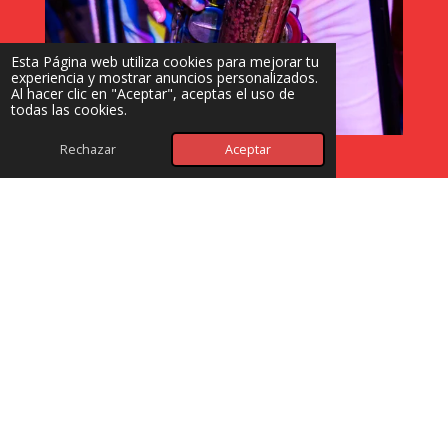
Esta Página web utiliza cookies para mejorar tu
experiencia y mostrar anuncios personalizados.
Al hacer clic en "Aceptar", aceptas el uso de
todas las cookies.
Rechazar
Aceptar
Haz tu evento en Eladio's
Eventos personalizados, cotiza para tu empresa o
convención, hasta para 1200 personas.
Información
© 2024 - 2026 Eladio's Bar
Con la tecnología de
Webador